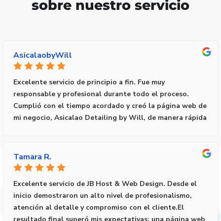
sobre nuestro servicio
AsicalaobyWill
Excelente servicio de principio a fin. Fue muy
responsable y profesional durante todo el proceso.
Cumplió con el tiempo acordado y creó la página web de
mi negocio, Asicalao Detailing by Will, de manera rápida
y eficiente.El resultado superó mis expectativas: una
página elegante, moderna y fácil de navegar, que
representa perfectamente la imagen de mi negocio.
Tamara R.
Siempre estuvo disponible para aclarar dudas y atender
cualquier detalle que surgiera.Estoy muy complacido con
Excelente servicio de JB Host & Web Design. Desde el
el trabajo realizado y recomiendo sus servicios al 100% a
inicio demostraron un alto nivel de profesionalismo,
cualquier persona que desee crear una página web
atención al detalle y compromiso con el cliente.El
profesional para su negocio. ¡Gracias Josue Bendaña
resultado final superó mis expectativas: una página web