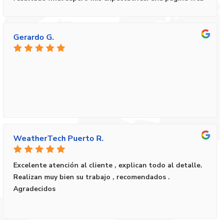
Host Web Design por el excelente trabajo!
elegante, funcional y exactamente alineada con lo que
necesitaba. La comunicación fue clara y constante
durante todo el proceso, siempre disponibles y
Gerardo G.
dispuestos a ayudar.Definitivamente los recomiendo al
100%. Si buscas calidad y un trabajo bien hecho, esta es
la mejor opción.
WeatherTech Puerto R.
Excelente atención al cliente , explican todo al detalle.
Realizan muy bien su trabajo , recomendados .
Agradecidos