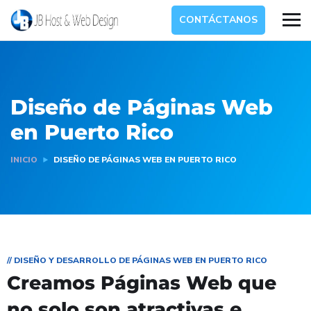
CONTÁCTANOS
Diseño de Páginas Web
en Puerto Rico
INICIO
DISEÑO DE PÁGINAS WEB EN PUERTO RICO
// DISEÑO Y DESARROLLO DE PÁGINAS WEB EN PUERTO RICO
Creamos Páginas Web que
no solo son atractivas e