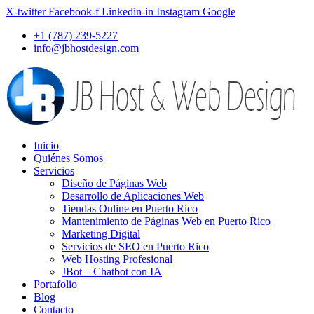
X-twitter
Facebook-f
Linkedin-in
Instagram
Google
+1 (787) 239-5227
info@jbhostdesign.com
Inicio
Quiénes Somos
Servicios
Diseño de Páginas Web
Desarrollo de Aplicaciones Web
Tiendas Online en Puerto Rico
Mantenimiento de Páginas Web en Puerto Rico
Marketing Digital
Servicios de SEO en Puerto Rico
Web Hosting Profesional
JBot – Chatbot con IA
Portafolio
Blog
Contacto