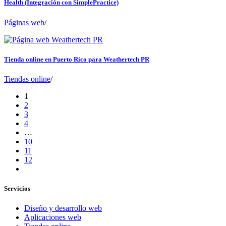
Health (Integración con SimplePractice)
Páginas web
/
Tienda online en Puerto Rico para Weathertech PR
Tiendas online
/
1
2
3
4
…
10
11
12
Servicios
Diseño y desarrollo web
Aplicaciones web