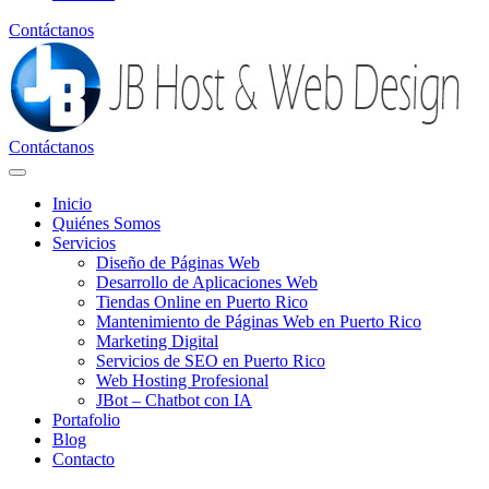
Contáctanos
Contáctanos
Inicio
Quiénes Somos
Servicios
Diseño de Páginas Web
Desarrollo de Aplicaciones Web
Tiendas Online en Puerto Rico
Mantenimiento de Páginas Web en Puerto Rico
Marketing Digital
Servicios de SEO en Puerto Rico
Web Hosting Profesional
JBot – Chatbot con IA
Portafolio
Blog
Contacto