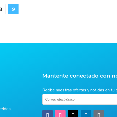
8
9
Mantente conectado con n
Recibe nuestras ofertas y noticias en tu 
eridos