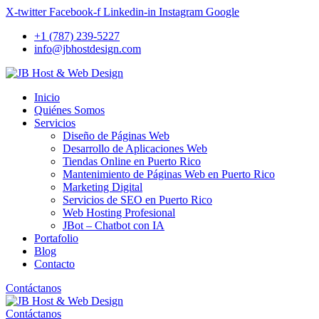
X-twitter
Facebook-f
Linkedin-in
Instagram
Google
+1 (787) 239-5227
info@jbhostdesign.com
Inicio
Quiénes Somos
Servicios
Diseño de Páginas Web
Desarrollo de Aplicaciones Web
Tiendas Online en Puerto Rico
Mantenimiento de Páginas Web en Puerto Rico
Marketing Digital
Servicios de SEO en Puerto Rico
Web Hosting Profesional
JBot – Chatbot con IA
Portafolio
Blog
Contacto
Contáctanos
Contáctanos