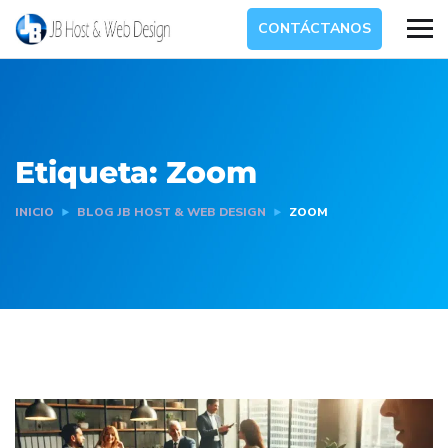
CONTÁCTANOS
Etiqueta:
Zoom
INICIO
BLOG JB HOST & WEB DESIGN
ZOOM