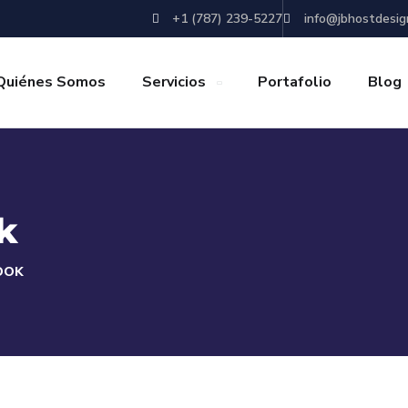
+1 (787) 239-5227
info@jbhostdesig
Quiénes Somos
Servicios
Portafolio
Blog
k
OOK