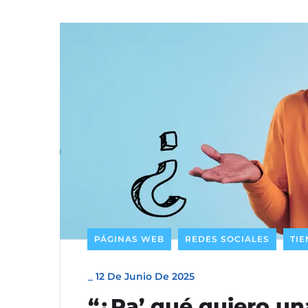
PÁGINAS WEB
REDES SOCIALES
TI
_
12 De Junio De 2025
“¿Pa’ qué quiero un