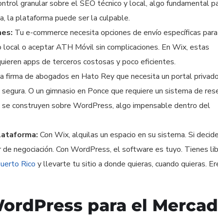
trol granular sobre el SEO técnico y local, algo fundamental p
da, la plataforma puede ser la culpable.
nes:
Tu e-commerce necesita opciones de envío específicas par
io local o aceptar ATH Móvil sin complicaciones. En Wix, estas
uieren apps de terceros costosas y poco eficientes.
a firma de abogados en Hato Rey que necesita un portal privado
segura. O un gimnasio en Ponce que requiere un sistema de res
e se construyen sobre WordPress, algo impensable dentro del
lataforma:
Con Wix, alquilas un espacio en su sistema. Si decid
er de negociación. Con WordPress, el software es tuyo. Tienes li
uerto Rico
y llevarte tu sitio a donde quieras, cuando quieras. Er
WordPress para el Merca