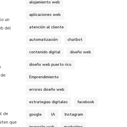
alojamiento web
aplicaciones web
lo un
atención al cliente
eb del
automatización
chatbot
contenido digital
diseño web
diseño web puerto rico
s
 de
Emprendimiento
errores diseño web
estrategias digitales
facebook
al de
google
IA
Instagram
miten que
inversión web
marketing