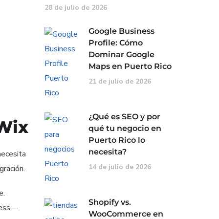
28 de julio de 2026
Google Business
Profile: Cómo
Dominar Google
Maps en Puerto Rico
21 de julio de 2026
¿Qué es SEO y por
 Wix
qué tu negocio en
Puerto Rico lo
necesita?
necesita
14 de julio de 2026
gración.
e.
Shopify vs.
ress—
WooCommerce en