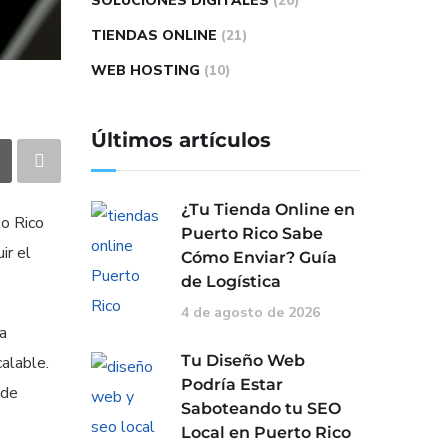
SOLUCIONES DIGITALES
(20)
TIENDAS ONLINE
(21)
WEB HOSTING
(10)
Últimos artículos
¿Tu Tienda Online en
to Rico
Puerto Rico Sabe
ir el
Cómo Enviar? Guía
de Logística
4 de agosto de 2026
a
Tu Diseño Web
calable.
Podría Estar
ede
Saboteando tu SEO
Local en Puerto Rico