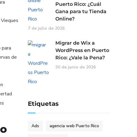
ara
Puerto Rico: ¿Cuál
Gana para tu Tienda
Online?
a Vieques
7 de julio de 2026
Migrar de Wix a
 para
WordPress en Puerto
ervas de
Rico: ¿Vale la Pena?
30 de junio de 2026
en
bertad
es
Etiquetas
do
Ads
agencia web Puerto Rico